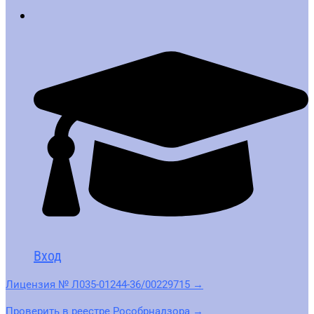
Вход
Лицензия № Л035-01244-36/00229715 →
Проверить в реестре Рособрнадзора →