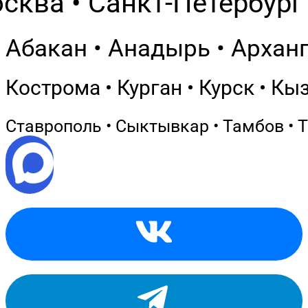
сква • Санкт-Петербург 
Абакан • Анадырь • Арханг
Кострома • Курган • Курск • Кы
Ставрополь • Сыктывкар • Тамбов • Т