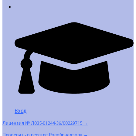
Вход
Лицензия № Л035-01244-36/00229715 →
Проверить в реестре Рособрнадзора →