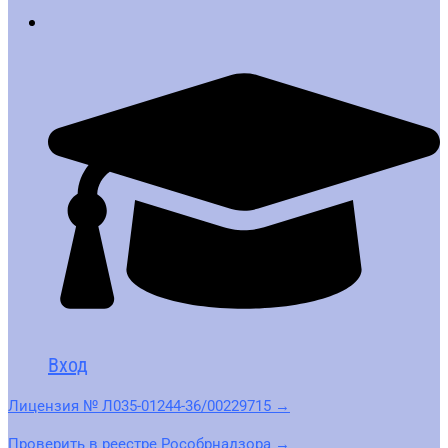
Вход
Лицензия № Л035-01244-36/00229715 →
Проверить в реестре Рособрнадзора →