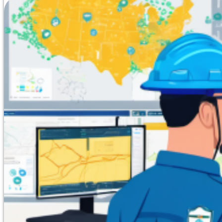
Курс повышения квалификации объемом 40 академичес
инженеров-теплоэнергетиков и руководителей, курирую
организовано в дистанционном формате в Твери. Про
безопасного функционирования тепловых сетей, регла
промышленных и отопительных котельных, а также уп
нормативным требованиям. Проверка знаний максимал
без лимита времени и количества заходов, что гарант
попытки. Никаких защит и написания рефератов. Акту
бюджетный вариант обучения в своей нише. Подготов
автоматизирована. Успешный результат теста в Moodle
образовательный документ и приказ, заверенные уси
учебного отдела. В течение 30 минут документ может 
ФРДО.