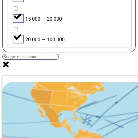
15 000 — 20 000
20 000 — 100 000
Курс профессиональной переподготовки объемом 250 
электриков, проектировщиков и специалистов по монт
дистанционном формате в Твери. Учебный план охваты
«умного дома» и интернета вещей, а также вопросы ре
вычислительных сетей. Отдельное внимание уделено н
оборудования. Проверка знаний максимально упрощена
времени и количества попыток (99% слушателей справл
работ. Актуальный мониторинг подтверждает, что это
нише. Оформление итогового образовательного докуме