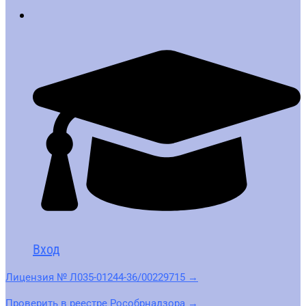
Вход
Лицензия № Л035-01244-36/00229715 →
Проверить в реестре Рособрнадзора →