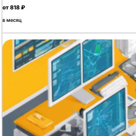
от 818 ₽
в месяц
Специализированная программа профессиональной пе
обучения, предназначена для инженеров-теплоэнергети
безопасность тепловых сетей. Заниматься можно полн
профессиональной деятельностью. Курс включает теор
эксплуатации энергоустановок, а также нормы охраны
современные методы анализа надежности объектов теп
формате несложного теста (до 10 вопросов) без огран
успешных сдач с первой попытки). Рефераты и защиты
дешевый курс среди аналогичных программ. Выдача д
автоматическом режиме. Как только слушатель успешн
передаются в Битрикс24 для формирования документа 
Обработка занимает до 30 минут, затем документ напр